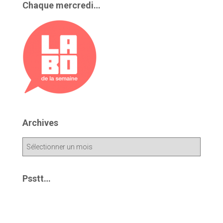
Chaque mercredi…
Archives
A
r
c
h
Psstt…
i
v
e
s