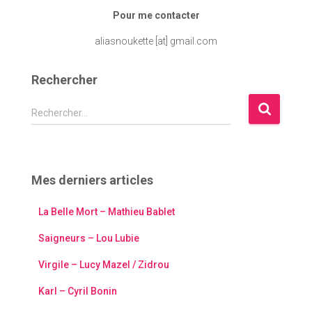
Pour me contacter
aliasnoukette [at] gmail.com
Rechercher
R
Rechercher…
e
c
h
e
Mes derniers articles
r
c
La Belle Mort – Mathieu Bablet
h
e
Saigneurs – Lou Lubie
r
Virgile – Lucy Mazel / Zidrou
:
Karl – Cyril Bonin