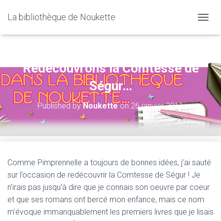
La bibliothèque de Noukette
OUVRI
Redécouvrons la Comtesse de
Ségur…
Published by
Noukette
on
26 janvier 2011
Comme Pimprennelle a toujours de bonnes idées, j’ai sauté
sur l’occasion de redécouvrir la Comtesse de Ségur ! Je
n’irais pas jusqu’à dire que je connais son oeuvre par coeur
et que ses romans ont bercé mon enfance, mais ce nom
m’évoque immanquablement les premiers livres que je lisais